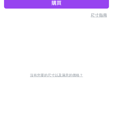
購買
尺寸指南
沒有您要的尺寸以及滿意的價格？