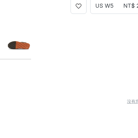
US W5
NT$ 
沒有