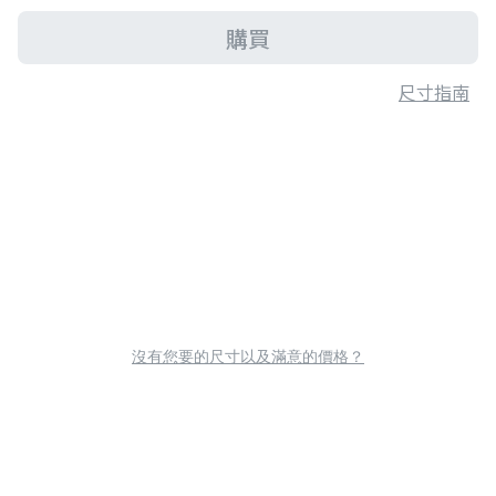
購買
尺寸指南
沒有您要的尺寸以及滿意的價格？