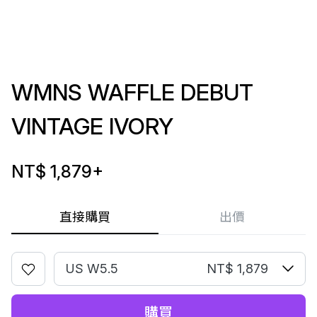
WMNS WAFFLE DEBUT
VINTAGE IVORY
NT$ 1,879
+
直接購買
出價
US W5.5
NT$ 1,879
購買