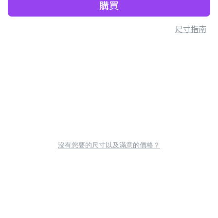
購買
尺寸指南
沒有您要的尺寸以及滿意的價格？