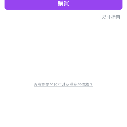
購買
尺寸指南
沒有您要的尺寸以及滿意的價格？