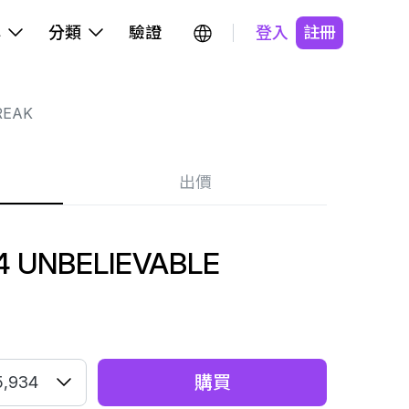
牌
分類
驗證
登入
註冊
REAK
出價
4 UNBELIEVABLE
購買
5,934