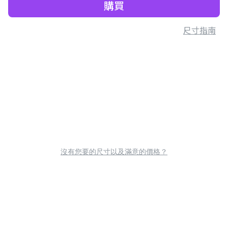
購買
尺寸指南
沒有您要的尺寸以及滿意的價格？