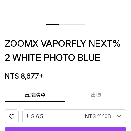
ZOOMX VAPORFLY NEXT%
2 WHITE PHOTO BLUE
NT$ 8,677
+
直接購買
出價
US 6.5
NT$ 11,108