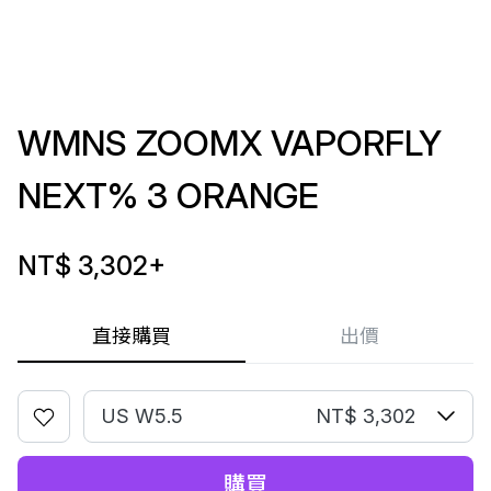
WMNS ZOOMX VAPORFLY
NEXT% 3 ORANGE
NT$ 3,302
+
直接購買
出價
US W5.5
NT$ 3,302
購買