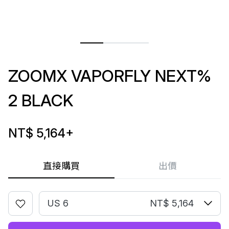
ZOOMX VAPORFLY NEXT%
2 BLACK
NT$ 5,164
+
直接購買
出價
US 6
NT$ 5,164