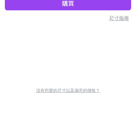
購買
尺寸指南
沒有您要的尺寸以及滿意的價格？