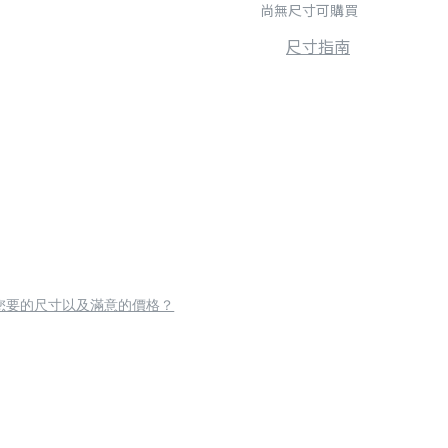
尚無尺寸可購買
尺寸指南
您要的尺寸以及滿意的價格？