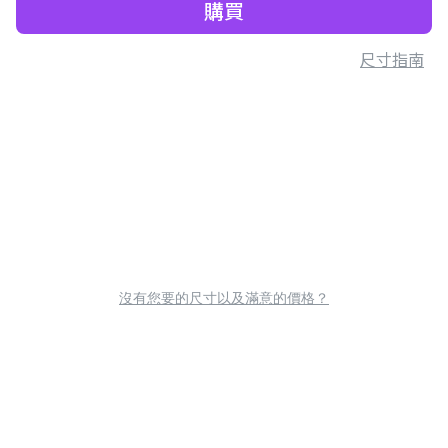
購買
尺寸指南
沒有您要的尺寸以及滿意的價格？