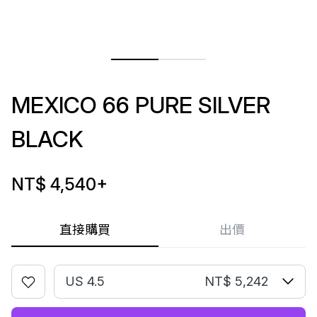
MEXICO 66 PURE SILVER
BLACK
NT$ 4,540
+
直接購買
出價
US 4.5
NT$ 5,242