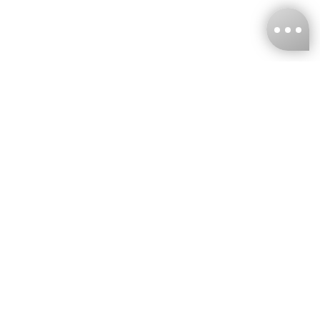
台灣娜克阜股份有限公司
統編
：55861636
聯絡我們
+886-2-2706-9977 (#19)