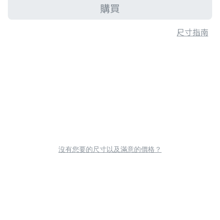
購買
尺寸指南
沒有您要的尺寸以及滿意的價格？