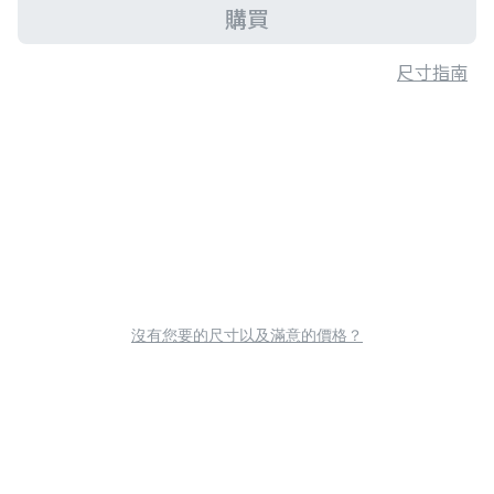
購買
尺寸指南
沒有您要的尺寸以及滿意的價格？