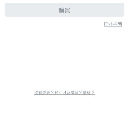
購買
尺寸指南
沒有您要的尺寸以及滿意的價格？