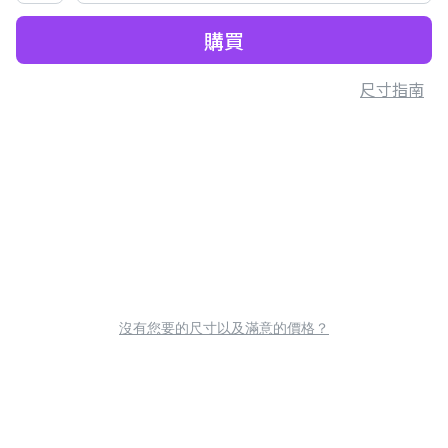
購買
尺寸指南
沒有您要的尺寸以及滿意的價格？