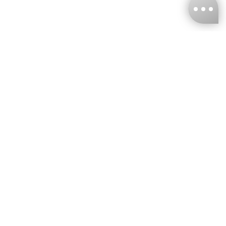
台灣娜克阜股份有限公司
統編
：55861636
聯絡我們
+886-2-2706-9977 (#19)