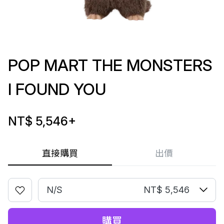
POP MART THE MONSTERS
I FOUND YOU
NT$ 5,546
+
直接購買
出價
N/S
NT$ 5,546
購買