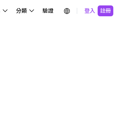
牌
分類
驗證
登入
註冊