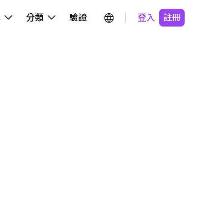
牌
分類
驗證
登入
註冊