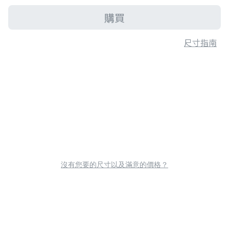
購買
尺寸指南
沒有您要的尺寸以及滿意的價格？