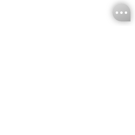
台灣娜克阜股份有限公司
統編
：55861636
聯絡我們
+886-2-2706-9977 (#19)