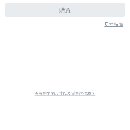
購買
尺寸指南
沒有您要的尺寸以及滿意的價格？