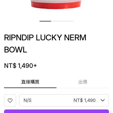
RIPNDIP LUCKY NERM
BOWL
NT$ 1,490
+
直接購買
出價
N/S
NT$ 1,490