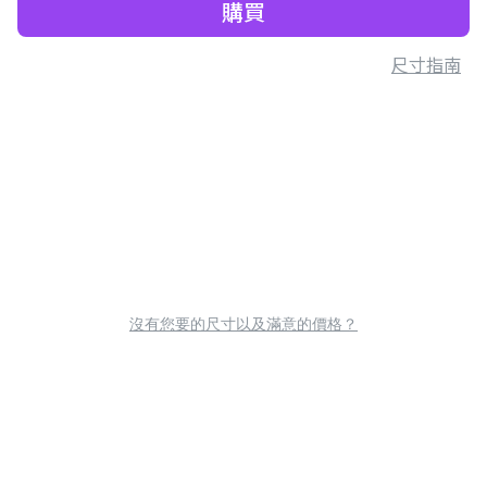
購買
尺寸指南
沒有您要的尺寸以及滿意的價格？