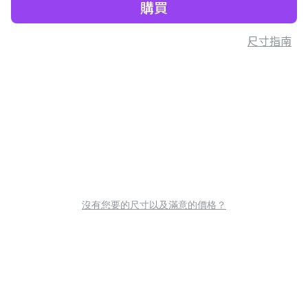
購買
尺寸指南
沒有您要的尺寸以及滿意的價格？