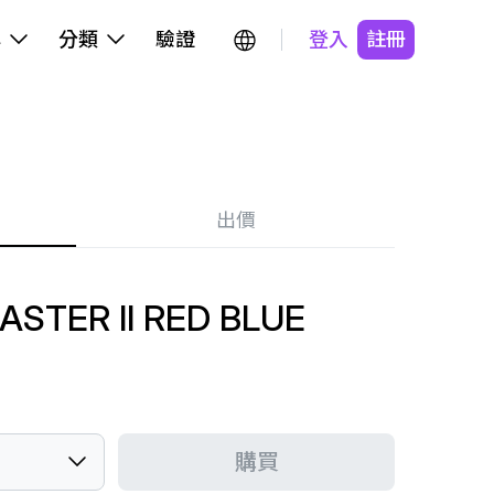
牌
分類
驗證
登入
註冊
出價
STER II RED BLUE
購買