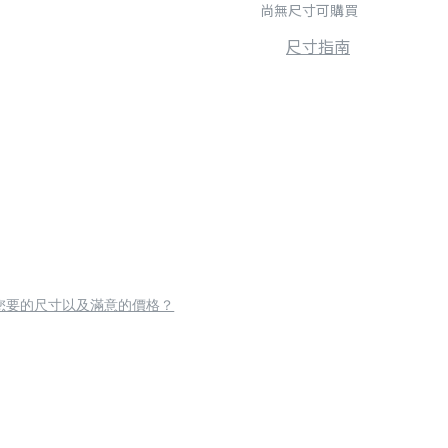
尚無尺寸可購買
尺寸指南
您要的尺寸以及滿意的價格？