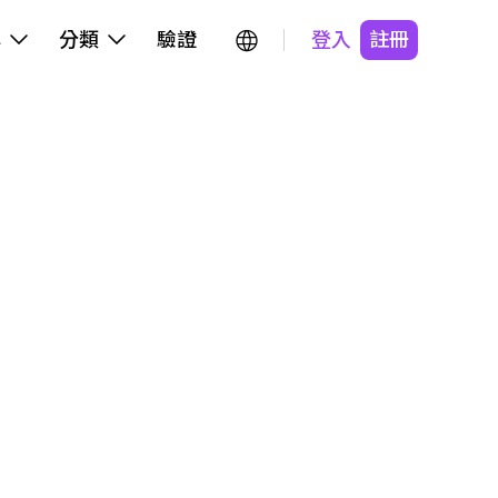
牌
分類
驗證
登入
註冊