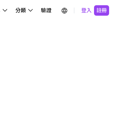
牌
分類
驗證
登入
註冊