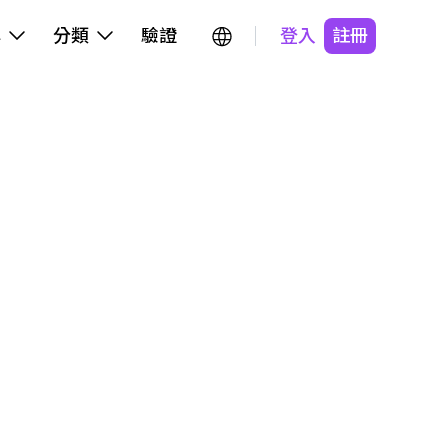
牌
分類
驗證
登入
註冊