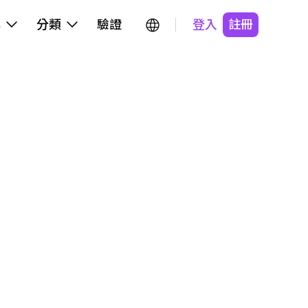
牌
分類
驗證
登入
註冊