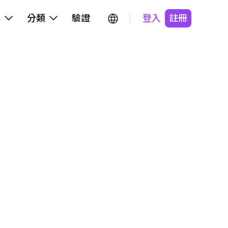
牌
分類
驗證
登入
註冊