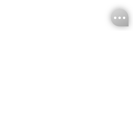
台灣娜克阜股份有限公司
統編
：55861636
聯絡我們