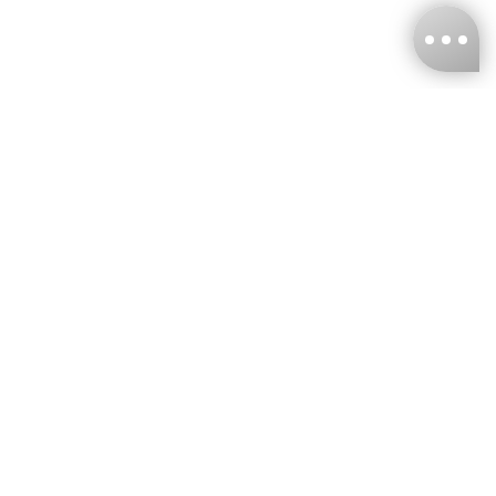
台灣娜克阜股份有限公司
統編
：55861636
聯絡我們
+886-2-2706-9977 (#19)