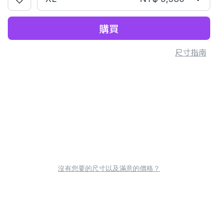
購買
尺寸指南
沒有您要的尺寸以及滿意的價格？