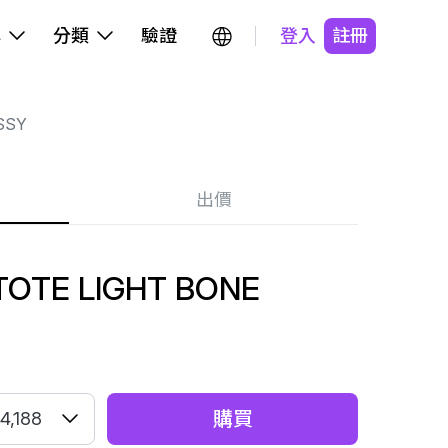
牌
分類
驗證
登入
註冊
SSY
出價
TOTE LIGHT BONE
購買
4,188