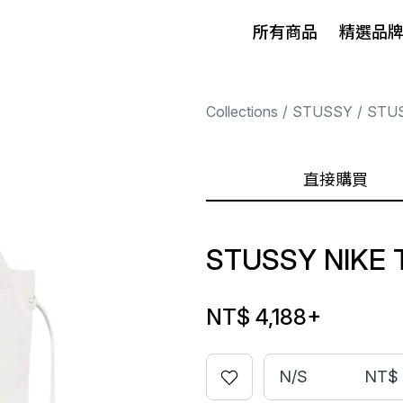
所有商品
精選品
Collections
STUSSY
STU
直接購買
STUSSY NIKE 
NT$ 4,188
+
N/S
NT$ 