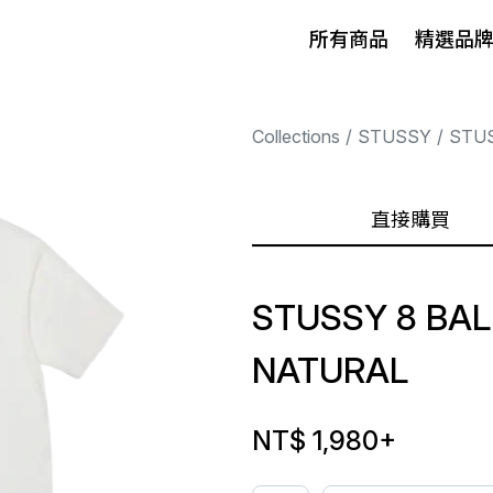
所有商品
精選品
Collections
STUSSY
STU
直接購買
STUSSY 8 BAL
NATURAL
NT$ 1,980
+