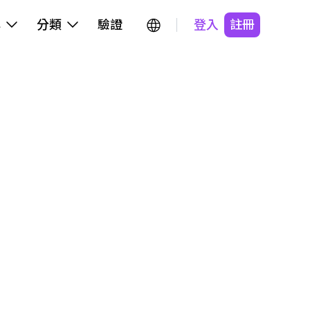
牌
分類
驗證
登入
註冊