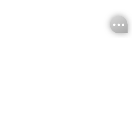
台灣娜克阜股份有限公司
統編
：55861636
聯絡我們