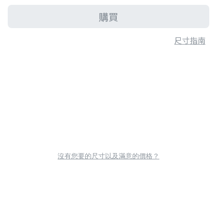
購買
尺寸指南
沒有您要的尺寸以及滿意的價格？