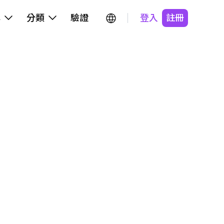
牌
分類
驗證
登入
註冊