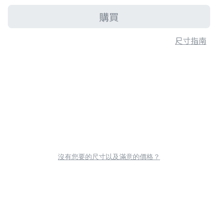
購買
尺寸指南
沒有您要的尺寸以及滿意的價格？