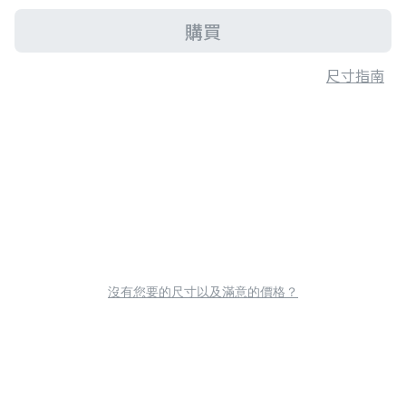
購買
尺寸指南
沒有您要的尺寸以及滿意的價格？