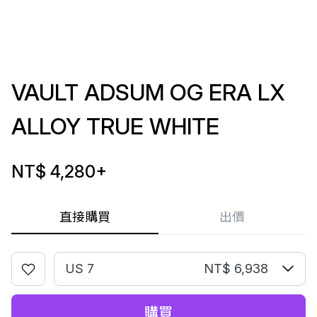
VAULT ADSUM OG ERA LX
ALLOY TRUE WHITE
NT$ 4,280
+
直接購買
出價
US 7
NT$ 6,938
購買