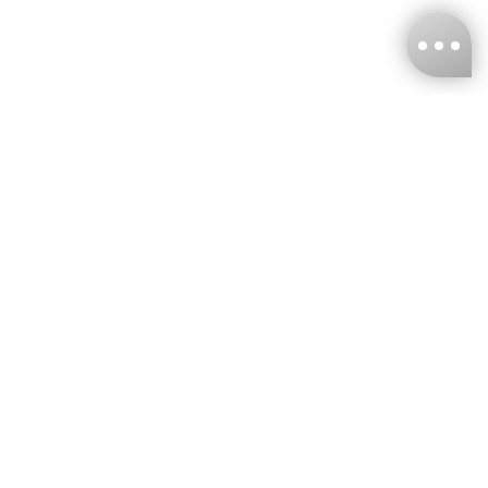
台灣娜克阜股份有限公司
統編
：55861636
聯絡我們
+886-2-2706-9977 (#19)