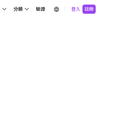
牌
分類
驗證
登入
註冊