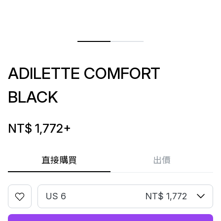
ADILETTE COMFORT
BLACK
NT$ 1,772
+
直接購買
出價
US 6
NT$ 1,772