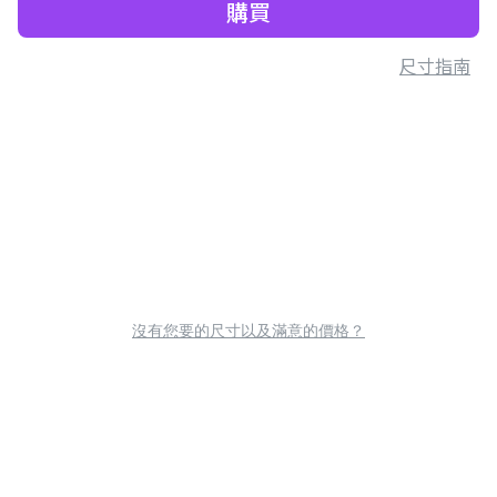
購買
尺寸指南
沒有您要的尺寸以及滿意的價格？