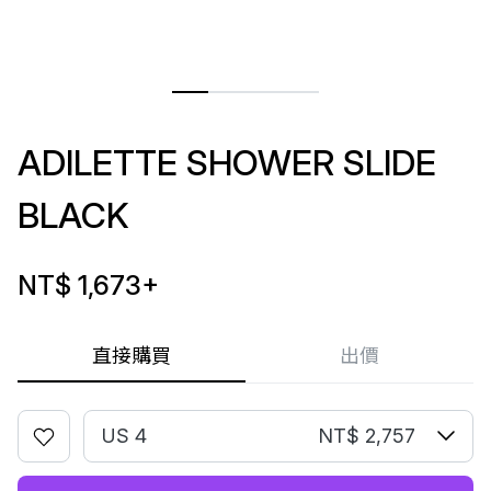
ADILETTE SHOWER SLIDE
BLACK
NT$ 1,673
+
直接購買
出價
US 4
NT$ 2,757