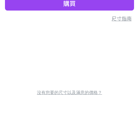
購買
尺寸指南
沒有您要的尺寸以及滿意的價格？