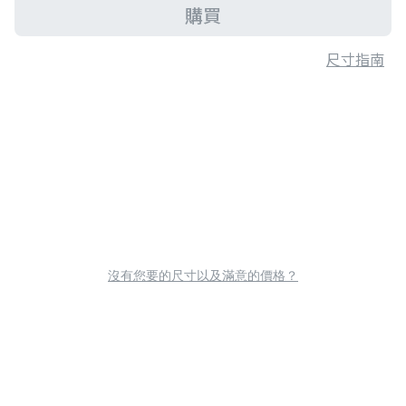
購買
尺寸指南
沒有您要的尺寸以及滿意的價格？