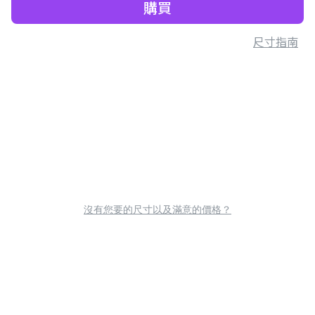
購買
尺寸指南
沒有您要的尺寸以及滿意的價格？