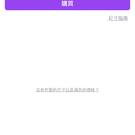
購買
尺寸指南
沒有您要的尺寸以及滿意的價格？