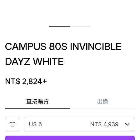
CAMPUS 80S INVINCIBLE
DAYZ WHITE
NT$ 2,824
+
直接購買
出價
US 6
NT$ 4,939