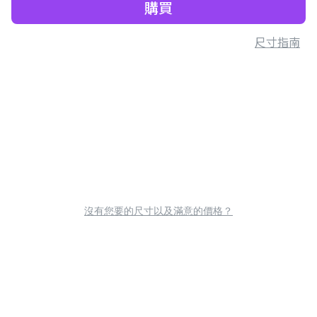
購買
尺寸指南
沒有您要的尺寸以及滿意的價格？