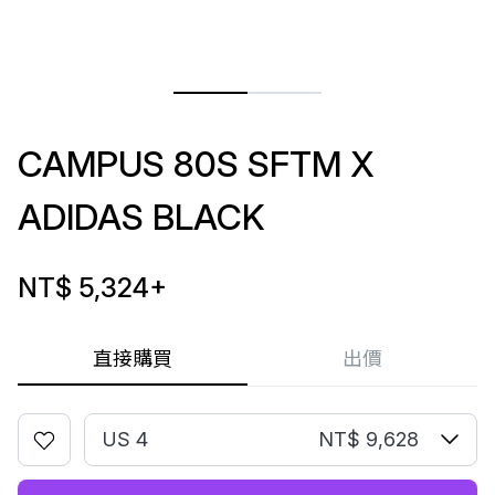
CAMPUS 80S SFTM X
ADIDAS BLACK
NT$ 5,324
+
直接購買
出價
US 4
NT$ 9,628